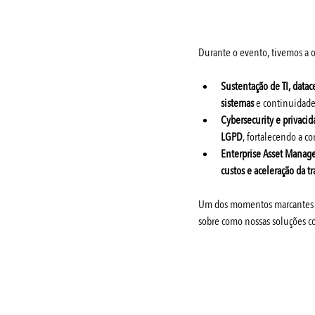
Durante o evento, tivemos a 
Sustentação de TI, datac
sistemas
 e continuidade
Cybersecurity e privaci
LGPD
, fortalecendo a c
Enterprise Asset Manag
custos e aceleração da t
Um dos momentos marcantes foi
sobre como nossas soluções con