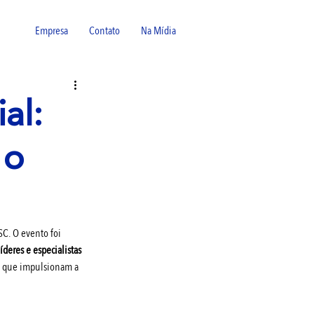
Empresa
Contato
Na Mídia
al:
 o
SC. O evento foi 
deres e especialistas 
as que impulsionam a 