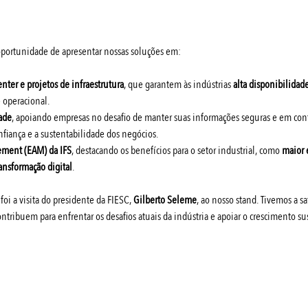
oportunidade de apresentar nossas soluções em:
enter e projetos de infraestrutura
, que garantem às indústrias 
alta disponibilidad
 operacional.
dade
, apoiando empresas no desafio de manter suas informações seguras e em co
onfiança e a sustentabilidade dos negócios.
ement (EAM) da IFS
, destacando os benefícios para o setor industrial, como 
maior 
ransformação digital
.
 a visita do presidente da FIESC, 
Gilberto Seleme
, ao nosso stand. Tivemos a sa
tribuem para enfrentar os desafios atuais da indústria e apoiar o crescimento sus