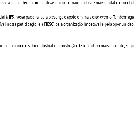
sas a se manterem competitivas em um cenário cada vez mais digital e conectad
al à 
IFS
, nossa parceira, pela presença e apoio em mais este evento. Também ag
vel nossa participação, e à 
FIESC
, pela organização impecável e pela oportunidade
nuar apoiando o setor industrial na construção de um futuro mais eficiente, segu