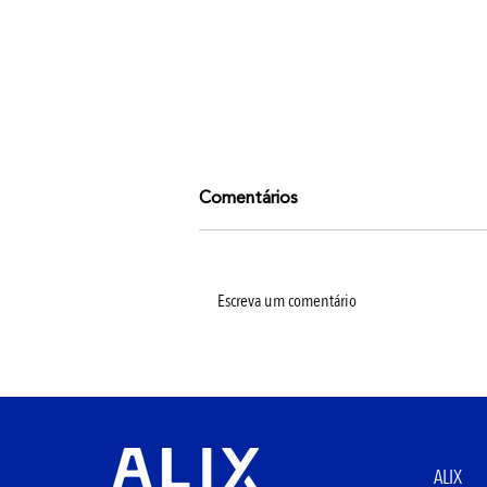
Comentários
Escreva um comentário
ALIX & IFS apresentam
soluções de EAM, APM e
FSM no Macaé Energy 2026
ALIX