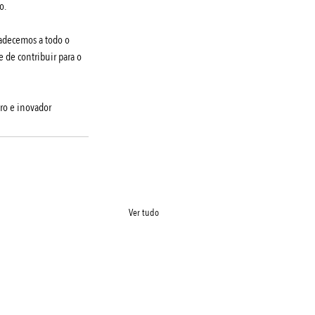
o.
radecemos a todo o 
 de contribuir para o 
ro e inovador
Ver tudo