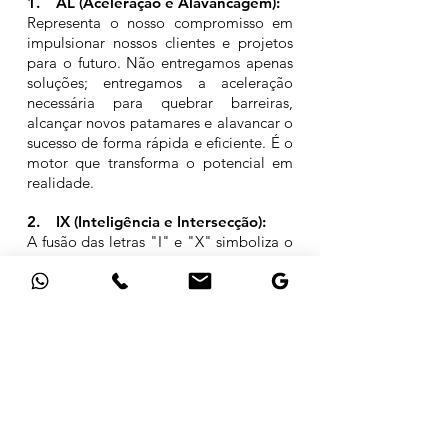
1. AL (Aceleração e Alavancagem):
Representa o nosso compromisso em
impulsionar nossos clientes e projetos
para o futuro. Não entregamos apenas
soluções; entregamos a aceleração
necessária para quebrar barreiras,
alcançar novos patamares e alavancar o
sucesso de forma rápida e eficiente. É o
motor que transforma o potencial em
realidade.
2. IX (Inteligência e Intersecção):
A fusão das letras "I" e "X" simboliza o
ponto onde a Inteligência (seja ela
artificial, de dados ou humana) se
encontra com a Experiência (o "X", em
matemática, frequentemente usado
para representar o desconhecido, o
próximo nível). O IX representa a nossa
capacidade de cruzar diferentes
domínios do conhecimento, resolver
problemas complexos e encontrar o
ponto ideal onde a inovação e o valor